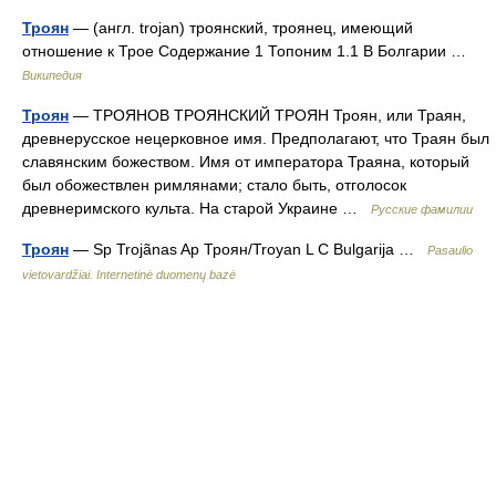
Троян
— (англ. trojan) троянский, троянец, имеющий
отношение к Трое Содержание 1 Топоним 1.1 В Болгарии …
Википедия
Троян
— ТРОЯНОВ ТРОЯНСКИЙ ТРОЯН Троян, или Траян,
древнерусское нецерковное имя. Предполагают, что Траян был
славянским божеством. Имя от императора Траяна, который
был обожествлен римлянами; стало быть, отголосок
древнеримского культа. На старой Украине …
Русские фамилии
Троян
— Sp Trojãnas Ap Троян/Troyan L C Bulgarija …
Pasaulio
vietovardžiai. Internetinė duomenų bazė