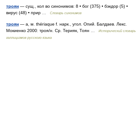
троян
— сущ., кол во синонимов: 8 • бог (375) • бэкдор (5) •
вирус (48) • прир …
Словарь синонимов
троян
— а, м. thériaque f. нарк., угол. Опий. Балдаев. Лекс.
Мокиенко 2000: троя/н. Ср. Терияк, Тоян …
Исторический словарь
галлицизмов русского языка