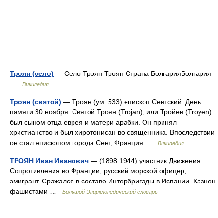
Троян (село)
— Село Троян Троян Страна БолгарияБолгария
…
Википедия
Троян (святой)
— Троян (ум. 533) епископ Сентский. День
памяти 30 ноября. Святой Троян (Trojan), или Тройен (Troyen)
был сыном отца еврея и матери арабки. Он принял
христианство и был хиротонисан во священника. Впоследствии
он стал епископом города Сент, Франция …
Википедия
ТРОЯН Иван Иванович
— (1898 1944) участник Движения
Сопротивления во Франции, русский морской офицер,
эмигрант. Сражался в составе Интербригады в Испании. Казнен
фашистами …
Большой Энциклопедический словарь